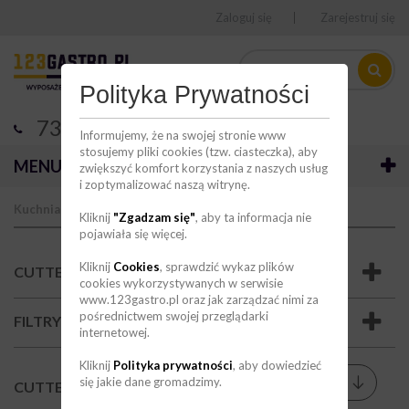
Zaloguj się
Zarejestruj się
Polityka Prywatności
736 123 123
Informujemy, że na swojej stronie www
stosujemy pliki cookies (tzw. ciasteczka), aby
MENU
zwiększyć komfort korzystania z naszych usług
i zoptymalizować naszą witrynę.
Kuchnia
Obróbka mechaniczna
Cutter-Wilki
Kliknij
"Zgadzam się"
, aby ta informacja nie
pojawiała się więcej.
Kliknij
Cookies
, sprawdzić wykaz plików
CUTTER-WILKI
cookies wykorzystywanych w serwisie
www.123gastro.pl oraz jak zarządzać nimi za
pośrednictwem swojej przeglądarki
FILTRY
internetowej.
Kliknij
Polityka prywatności
, aby dowiedzieć
Sortuj wg
się jakie dane gromadzimy.
--
CUTTER-WILKI
(1)