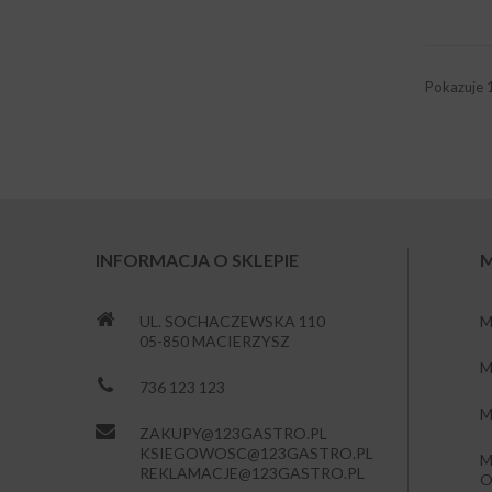
Pokazuje 1
INFORMACJA O SKLEPIE
M
UL. SOCHACZEWSKA 110
M
05-850 MACIERZYSZ
M
736 123 123
M
ZAKUPY@123GASTRO.PL
KSIEGOWOSC@123GASTRO.PL
M
REKLAMACJE@123GASTRO.PL
O