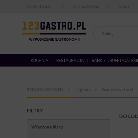
Kontakt z nami
Strona główna
O nas
KUCHNIA
RESTAURACJA
BANKIET/BUFET/CATER
STRONA GŁÓWNA
Higiena
Środki czystości
FILTRY
DO LOD
Włączone filtry: