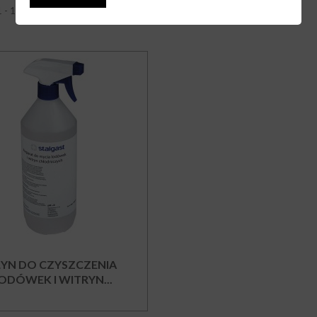
 - 1 z 1 pozycji
ŁYN DO CZYSZCZENIA
ODÓWEK I WITRYN...