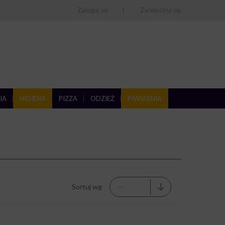
Zaloguj się
Zarejestruj się
IA
HIGIENA
PIZZA
ODZIEŻ
PIWIARNIA
Sortuj wg
--