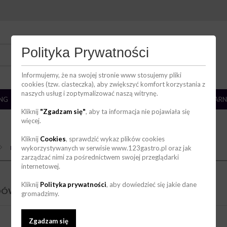
DZIAŁ HANDLOWY
Polityka Prywatności
736 123 123
zakupy@123gastro.pl
Informujemy, że na swojej stronie www stosujemy pliki
cookies (tzw. ciasteczka), aby zwiększyć komfort korzystania z
naszych usług i zoptymalizować naszą witrynę.
ING
BAR
ZMYWALNIA
CHŁODNICTWO
CUKIERNIA/PIEKARN
Kliknij
"Zgadzam się"
, aby ta informacja nie pojawiała się
więcej.
Kliknij
Cookies
, sprawdzić wykaz plików cookies
Do lodówek i witryn chłodniczych
wykorzystywanych w serwisie www.123gastro.pl oraz jak
zarządzać nimi za pośrednictwem swojej przeglądarki
internetowej.
Kliknij
Polityka prywatności
, aby dowiedzieć się jakie dane
ÓWEK I WITRYN CHŁODNICZYCH
(1)
gromadzimy.
Zgadzam się