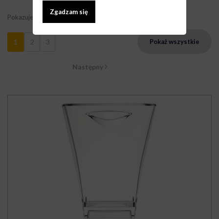
Zgadzam się
Pokazuje 1 - 9 z 19 elementów
1
2
3
Pokaż wszystkie
Następny