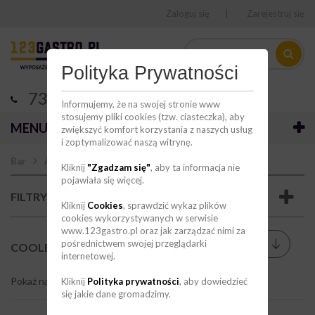
Zaloguj się
Zarejestruj się
Polityka Prywatności
736 123 123
Informujemy, że na swojej stronie www
stosujemy pliki cookies (tzw. ciasteczka), aby
MENU
zwiększyć komfort korzystania z naszych usług
i zoptymalizować naszą witrynę.
Bar
Akcesoria barmańskie
Coolery
Kliknij
"Zgadzam się"
, aby ta informacja nie
pojawiała się więcej.
FILTRY
Kliknij
Cookies
, sprawdzić wykaz plików
cookies wykorzystywanych w serwisie
www.123gastro.pl oraz jak zarządzać nimi za
Sortuj wg
pośrednictwem swojej przeglądarki
--
COOLERY
(19)
internetowej.
Pokaż na stronie
9
Kliknij
Polityka prywatności
, aby dowiedzieć
się jakie dane gromadzimy.