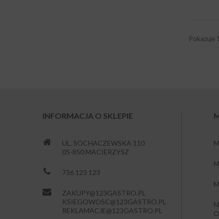
Pokazuje 
INFORMACJA O SKLEPIE
M
UL. SOCHACZEWSKA 110
M
05-850 MACIERZYSZ
M
736 123 123
M
ZAKUPY@123GASTRO.PL
KSIEGOWOSC@123GASTRO.PL
M
REKLAMACJE@123GASTRO.PL
O