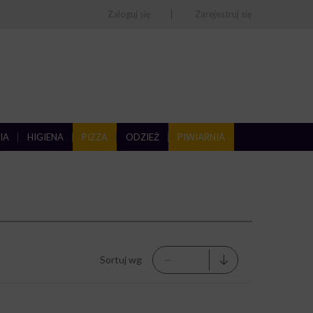
Zaloguj się
Zarejestruj się
IA
HIGIENA
PIZZA
ODZIEŻ
PIWIARNIA
Sortuj wg
--