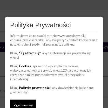
DZIAŁ HANDLOWY
Polityka Prywatności
736 123 123
zakupy@123gastro.pl
Informujemy, że na swojej stronie www stosujemy pliki
cookies (tzw. ciasteczka), aby zwiększyć komfort korzystania z
naszych usług i zoptymalizować naszą witrynę.
ING
BAR
ZMYWALNIA
CHŁODNICTWO
CUKIERNIA/PIEKARN
Kliknij
"Zgadzam się"
, aby ta informacja nie pojawiała się
więcej.
Kliknij
Cookies
, sprawdzić wykaz plików cookies
wykorzystywanych w serwisie www.123gastro.pl oraz jak
zarządzać nimi za pośrednictwem swojej przeglądarki
internetowej.
Kliknij
Polityka prywatności
, aby dowiedzieć się jakie dane
DO PIZZY
(2)
gromadzimy.
Zgadzam się