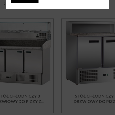
1 - 2 z 2 elementów
STÓŁ CHŁODNICZY 3
STÓŁ CHŁODNICZY 
ZWIOWY DO PIZZY Z...
DRZWIOWY DO PIZ