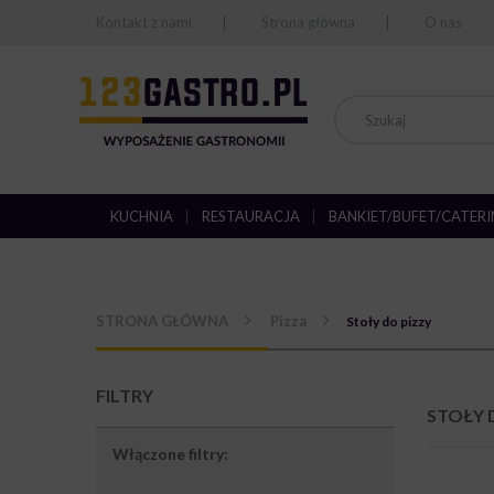
Kontakt z nami
Strona główna
O nas
KUCHNIA
RESTAURACJA
BANKIET/BUFET/CATER
STRONA GŁÓWNA
Pizza
Stoły do pizzy
FILTRY
STOŁY 
Włączone filtry: