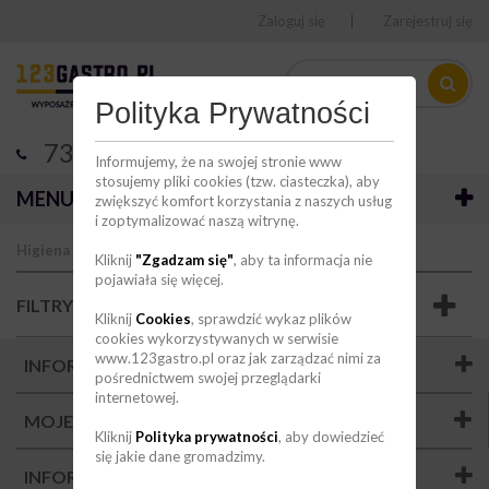
Zaloguj się
Zarejestruj się
Polityka Prywatności
736 123 123
Informujemy, że na swojej stronie www
stosujemy pliki cookies (tzw. ciasteczka), aby
MENU
zwiększyć komfort korzystania z naszych usług
i zoptymalizować naszą witrynę.
Higiena
Środki czystości
Kliknij
"Zgadzam się"
, aby ta informacja nie
pojawiała się więcej.
FILTRY
Kliknij
Cookies
, sprawdzić wykaz plików
cookies wykorzystywanych w serwisie
www.123gastro.pl oraz jak zarządzać nimi za
INFORMACJA O SKLEPIE
pośrednictwem swojej przeglądarki
internetowej.
MOJE KONTO
Kliknij
Polityka prywatności
, aby dowiedzieć
się jakie dane gromadzimy.
INFORMACJA