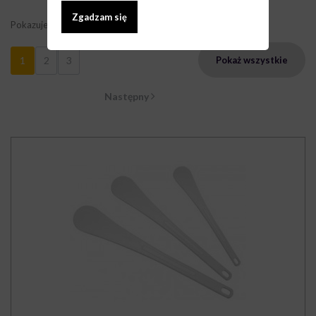
Zgadzam się
Pokazuje 1 - 9 z 24 elementów
1
2
3
Pokaż wszystkie
Następny