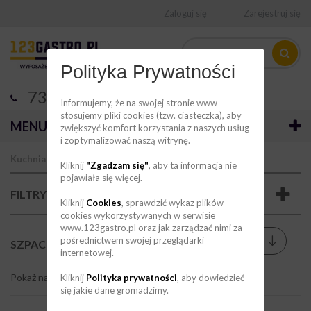
Zaloguj się
Zarejestruj się
Polityka Prywatności
736 123 123
Informujemy, że na swojej stronie www
stosujemy pliki cookies (tzw. ciasteczka), aby
MENU
zwiększyć komfort korzystania z naszych usług
i zoptymalizować naszą witrynę.
Kuchnia
Akcesoria kuchenne
Szp
Kliknij
"Zgadzam się"
, aby ta informacja nie
pojawiała się więcej.
FILTRY
Kliknij
Cookies
, sprawdzić wykaz plików
cookies wykorzystywanych w serwisie
www.123gastro.pl oraz jak zarządzać nimi za
Sortuj wg
pośrednictwem swojej przeglądarki
--
SZPACHLE I SZPATUŁE
(24)
internetowej.
Pokaż na stronie
9
Kliknij
Polityka prywatności
, aby dowiedzieć
się jakie dane gromadzimy.