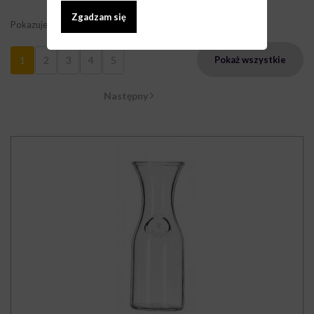
Zgadzam się
Pokazuje 1 - 9 z 38 elementów
1
2
3
4
5
Pokaż wszystkie
Następny