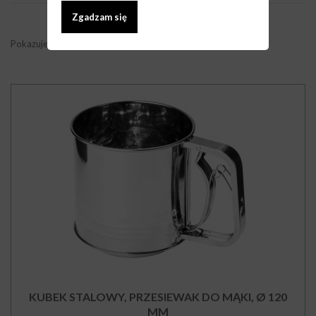
Zgadzam się
Pokazuje 1 - 4 z 4 elementów
KUBEK STALOWY, PRZESIEWAK DO MĄKI, Ø 120
MM