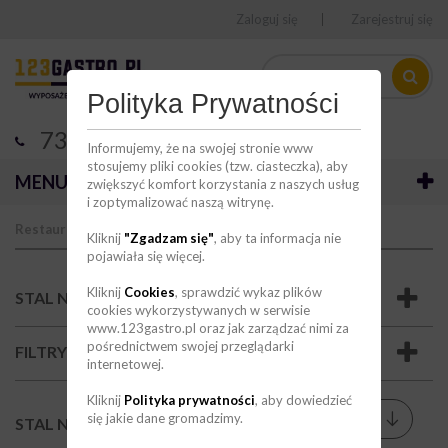
Zaloguj się
Zarejestruj się
Polityka Prywatności
736 123 123
Informujemy, że na swojej stronie www
stosujemy pliki cookies (tzw. ciasteczka), aby
MENU
zwiększyć komfort korzystania z naszych usług
i zoptymalizować naszą witrynę.
Restauracja
Stal nierdzewna
Kliknij
"Zgadzam się"
, aby ta informacja nie
pojawiała się więcej.
Kliknij
Cookies
, sprawdzić wykaz plików
STAL NIERDZEWNA
cookies wykorzystywanych w serwisie
www.123gastro.pl oraz jak zarządzać nimi za
pośrednictwem swojej przeglądarki
FILTRY
internetowej.
Kliknij
Polityka prywatności
, aby dowiedzieć
Sortuj wg
się jakie dane gromadzimy.
--
STAL NIERDZEWNA
(4)