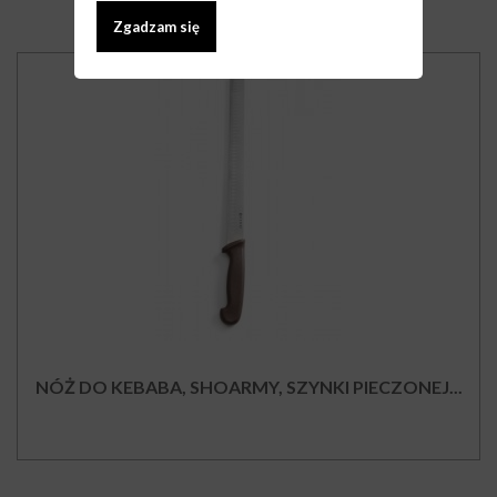
Zgadzam się
NÓŻ DO KEBABA, SHOARMY, SZYNKI PIECZONEJ...