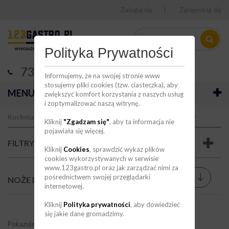
Zaloguj się
Zarejestruj się
Polityka Prywatności
736 123 123
Informujemy, że na swojej stronie www
stosujemy pliki cookies (tzw. ciasteczka), aby
MENU
zwiększyć komfort korzystania z naszych usług
i zoptymalizować naszą witrynę.
Kuchnia
Akcesoria kuchenne
Przybory kuchenne
Kliknij
"Zgadzam się"
, aby ta informacja nie
pojawiała się więcej.
FILTRY
Kliknij
Cookies
, sprawdzić wykaz plików
cookies wykorzystywanych w serwisie
www.123gastro.pl oraz jak zarządzać nimi za
Sortuj wg
pośrednictwem swojej przeglądarki
--
NOŻE DO WĘDLIN
(1)
internetowej.
Kliknij
Polityka prywatności
, aby dowiedzieć
się jakie dane gromadzimy.
Pokazuje 1 - 1 z 1 pozycji