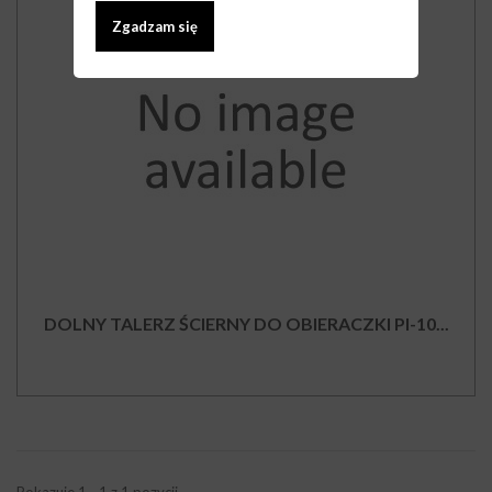
Zgadzam się
DOLNY TALERZ ŚCIERNY DO OBIERACZKI PI-10...
Pokazuje 1 - 1 z 1 pozycji