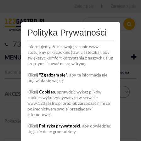
Zaloguj się
Zarejestruj się
Polityka Prywatności
736 123 123
Informujemy, że na swojej stronie www
stosujemy pliki cookies (tzw. ciasteczka), aby
MENU
zwiększyć komfort korzystania z naszych usług
i zoptymalizować naszą witrynę.
Kuchnia
Obróbka mechaniczna
Obieraczki
Akcesoria
Kliknij
"Zgadzam się"
, aby ta informacja nie
pojawiała się więcej.
Sortuj wg
Kliknij
Cookies
, sprawdzić wykaz plików
AKCESORIA
(1)
cookies wykorzystywanych w serwisie
www.123gastro.pl oraz jak zarządzać nimi za
pośrednictwem swojej przeglądarki
internetowej.
Pokazuje 1 - 1 z 1 pozycji
Kliknij
Polityka prywatności
, aby dowiedzieć
się jakie dane gromadzimy.