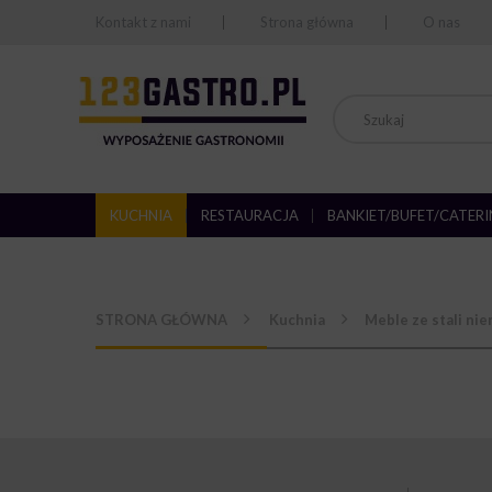
Kontakt z nami
Strona główna
O nas
KUCHNIA
RESTAURACJA
BANKIET/BUFET/CATER
STRONA GŁÓWNA
Kuchnia
Meble ze stali ni