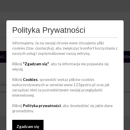
DZIAŁ HANDLOWY
Polityka Prywatności
736 123 123
zakupy@123gastro.pl
Informujemy, że na swojej stronie www stosujemy pliki
cookies (tzw. ciasteczka), aby zwiększyć komfort korzystania z
naszych usług i zoptymalizować naszą witrynę.
ING
BAR
ZMYWALNIA
CHŁODNICTWO
CUKIERNIA/PIEKARN
Kliknij
"Zgadzam się"
, aby ta informacja nie pojawiała się
więcej.
Kliknij
Cookies
, sprawdzić wykaz plików cookies
erdzewnej
wykorzystywanych w serwisie www.123gastro.pl oraz jak
Blaty
zarządzać nimi za pośrednictwem swojej przeglądarki
internetowej.
Kliknij
Polityka prywatności
, aby dowiedzieć się jakie dane
gromadzimy.
Zgadzam się