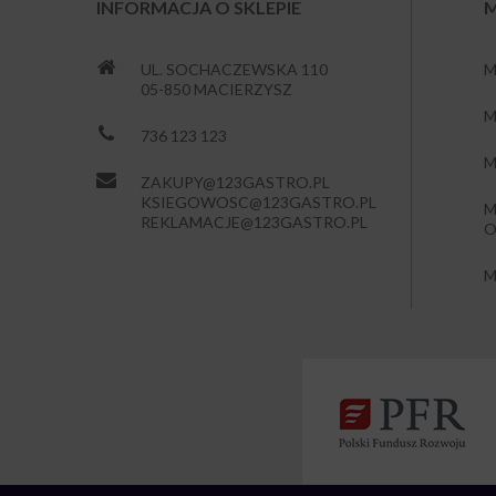
INFORMACJA O SKLEPIE
M
UL. SOCHACZEWSKA 110
M
05-850 MACIERZYSZ
M
736 123 123
M
ZAKUPY@123GASTRO.PL
KSIEGOWOSC@123GASTRO.PL
M
REKLAMACJE@123GASTRO.PL
O
M