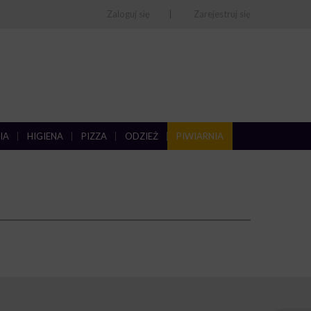
Zaloguj się
Zarejestruj się
IA
HIGIENA
PIZZA
ODZIEŻ
PIWIARNIA