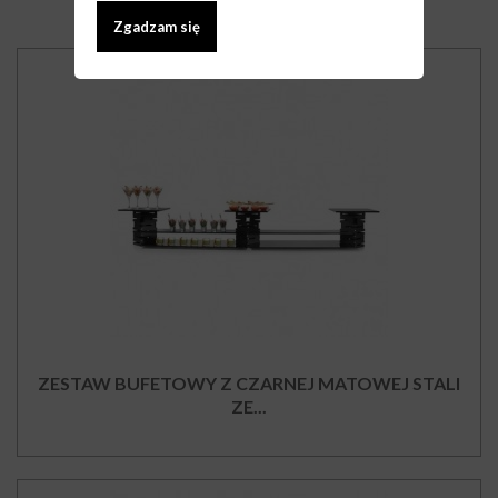
Zgadzam się
ZESTAW BUFETOWY Z CZARNEJ MATOWEJ STALI
ZE...