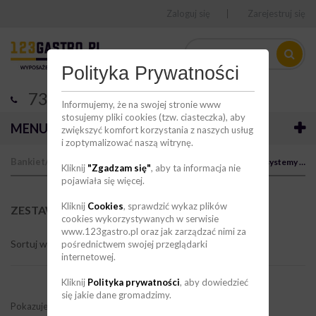
Zaloguj się
Zarejestruj się
Polityka Prywatności
736 123 123
Informujemy, że na swojej stronie www
stosujemy pliki cookies (tzw. ciasteczka), aby
MENU
zwiększyć komfort korzystania z naszych usług
i zoptymalizować naszą witrynę.
Bankiet/bufet/catering
Stojaki bufetowe
Zestawy i systemy bufetowe
Kliknij
"Zgadzam się"
, aby ta informacja nie
pojawiała się więcej.
Kliknij
Cookies
, sprawdzić wykaz plików
ZESTAWY I SYSTEMY BUFETOWE
(8)
cookies wykorzystywanych w serwisie
www.123gastro.pl oraz jak zarządzać nimi za
Sortuj wg
pośrednictwem swojej przeglądarki
internetowej.
Kliknij
Polityka prywatności
, aby dowiedzieć
się jakie dane gromadzimy.
Pokazuje 1 - 8 z 8 elementów