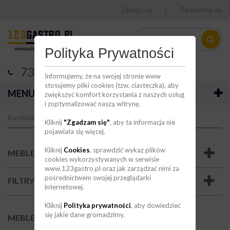
Zaloguj się
Zarejestruj się
Polityka Prywatności
736 123 123
Informujemy, że na swojej stronie www
stosujemy pliki cookies (tzw. ciasteczka), aby
MENU
zwiększyć komfort korzystania z naszych usług
i zoptymalizować naszą witrynę.
Kuchnia
Meble ze stali nierdzewnej
Kliknij
"Zgadzam się"
, aby ta informacja nie
pojawiała się więcej.
Kliknij
Cookies
, sprawdzić wykaz plików
MEBLE ZE STALI NIERDZEWNEJ
cookies wykorzystywanych w serwisie
www.123gastro.pl oraz jak zarządzać nimi za
pośrednictwem swojej przeglądarki
FILTRY
internetowej.
Kliknij
Polityka prywatności
, aby dowiedzieć
się jakie dane gromadzimy.
MEBLE ZE STALI NIERDZEWNEJ
(1)