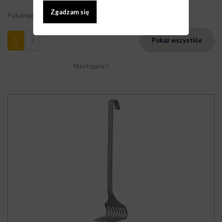
Zgadzam się
Pokazuje 1 - 9 z 14 elementów
1
2
Pokaż wszystkie
Następny