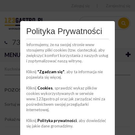
Zaloguj się
Zarejestruj się
Polityka Prywatności
736 123 123
Informujemy, że na swojej stronie www
stosujemy pliki cookies (tzw. ciasteczka), aby
MENU
zwiększyć komfort korzystania z naszych usług
i zoptymalizować naszą witrynę.
Kuchnia
Akcesoria kuchenne
Poz
Kliknij
"Zgadzam się"
, aby ta informacja nie
pojawiała się więcej.
Kliknij
Cookies
, sprawdzić wykaz plików
POZOSTAŁY SPRZĘT KUCHENNY
(14)
cookies wykorzystywanych w serwisie
www.123gastro.pl oraz jak zarządzać nimi za
Sortuj wg
pośrednictwem swojej przeglądarki
internetowej.
Pokaż na stronie
Kliknij
Polityka prywatności
, aby dowiedzieć
się jakie dane gromadzimy.