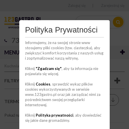
Zaloguj się
Zarejestruj się
Polityka Prywatności
736 123 123
Informujemy, że na swojej stronie www
stosujemy pliki cookies (tzw. ciasteczka), aby
MENU
zwiększyć komfort korzystania z naszych usług
i zoptymalizować naszą witrynę.
Kuchnia
Akcesoria kuchenne
Te
Kliknij
"Zgadzam się"
, aby ta informacja nie
pojawiała się więcej.
FILTRY
Kliknij
Cookies
, sprawdzić wykaz plików
cookies wykorzystywanych w serwisie
www.123gastro.pl oraz jak zarządzać nimi za
Sortuj wg
pośrednictwem swojej przeglądarki
--
TERMOMETRY
(14)
internetowej.
Pokaż na stronie
9
Kliknij
Polityka prywatności
, aby dowiedzieć
się jakie dane gromadzimy.