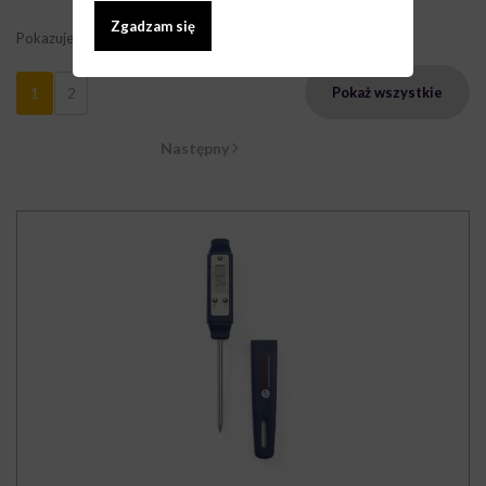
Zgadzam się
Pokazuje 1 - 9 z 14 elementów
1
2
Pokaż wszystkie
Następny