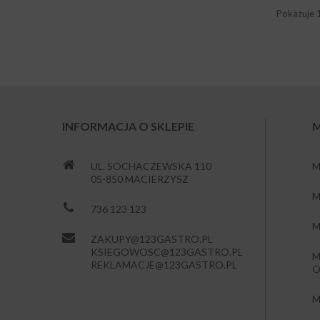
Pokazuje 
INFORMACJA O SKLEPIE
M
UL. SOCHACZEWSKA 110
M
05-850 MACIERZYSZ
M
736 123 123
M
ZAKUPY@123GASTRO.PL
KSIEGOWOSC@123GASTRO.PL
M
REKLAMACJE@123GASTRO.PL
O
M