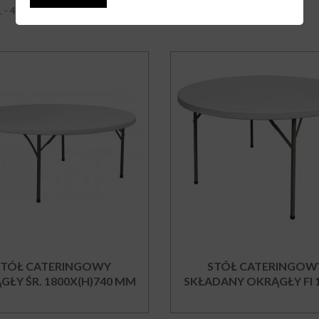
1 - 4 z 4 elementów
STÓŁ CATERINGOWY
STÓŁ CATERINGOW
GŁY ŚR. 1800X(H)740 MM
SKŁADANY OKRĄGŁY FI 11