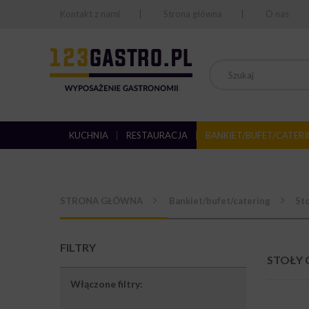
Kontakt z nami
Strona główna
O nas
KUCHNIA
RESTAURACJA
BANKIET/BUFET/CATER
STRONA GŁÓWNA
Bankiet/bufet/catering
Sto
FILTRY
STOŁY
Włączone filtry: