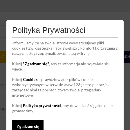
DZIAŁ HANDLOWY
Polityka Prywatności
736 123 123
zakupy@123gastro.pl
Informujemy, że na swojej stronie www stosujemy pliki
cookies (tzw. ciasteczka), aby zwiększyć komfort korzystania z
naszych usług i zoptymalizować naszą witrynę.
ING
BAR
ZMYWALNIA
CHŁODNICTWO
CUKIERNIA/PIEKARN
Kliknij
"Zgadzam się"
, aby ta informacja nie pojawiała się
więcej.
Kliknij
Cookies
, sprawdzić wykaz plików cookies
ły i krzesła cateringowe
wykorzystywanych w serwisie www.123gastro.pl oraz jak
Stoły cateringowe okrągłe
zarządzać nimi za pośrednictwem swojej przeglądarki
internetowej.
Kliknij
Polityka prywatności
, aby dowiedzieć się jakie dane
 CATERINGOWE OKRĄGŁE
(4)
gromadzimy.
Zgadzam się