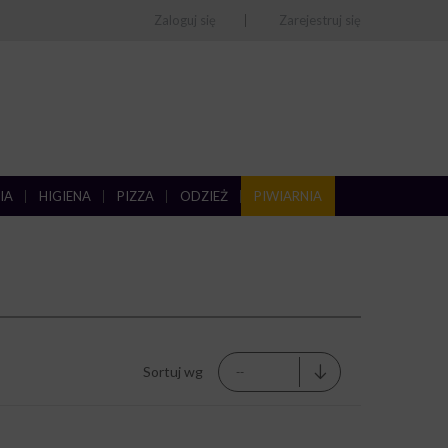
Zaloguj się
Zarejestruj się
IA
HIGIENA
PIZZA
ODZIEŻ
PIWIARNIA
Sortuj wg
--