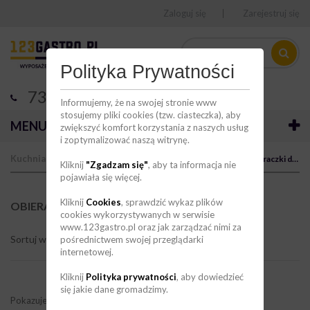
Zaloguj się
Zarejestruj się
Polityka Prywatności
736 123 123
Informujemy, że na swojej stronie www
stosujemy pliki cookies (tzw. ciasteczka), aby
MENU
zwiększyć komfort korzystania z naszych usług
i zoptymalizować naszą witrynę.
Kuchnia
Obróbka mechaniczna
Obieraczki
Obieraczki do ziemniaków
Kliknij
"Zgadzam się"
, aby ta informacja nie
pojawiała się więcej.
Kliknij
Cookies
, sprawdzić wykaz plików
OBIERACZKI DO ZIEMNIAKÓW
(3)
cookies wykorzystywanych w serwisie
www.123gastro.pl oraz jak zarządzać nimi za
Sortuj wg
pośrednictwem swojej przeglądarki
internetowej.
Kliknij
Polityka prywatności
, aby dowiedzieć
się jakie dane gromadzimy.
Pokazuje 1 - 3 z 3 elementów