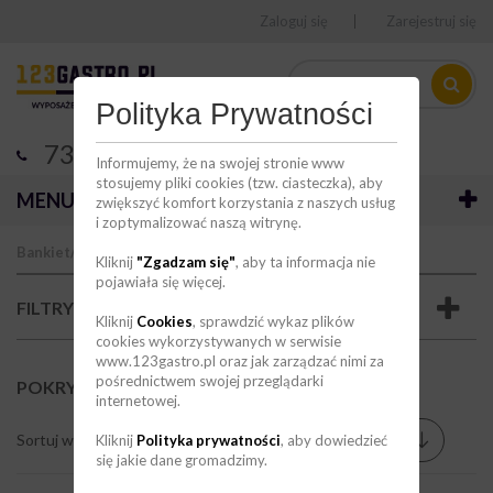
Zaloguj się
Zarejestruj się
Polityka Prywatności
736 123 123
Informujemy, że na swojej stronie www
stosujemy pliki cookies (tzw. ciasteczka), aby
MENU
zwiększyć komfort korzystania z naszych usług
i zoptymalizować naszą witrynę.
Bankiet/bufet/catering
Pojemniki GN
Kliknij
"Zgadzam się"
, aby ta informacja nie
pojawiała się więcej.
FILTRY
Kliknij
Cookies
, sprawdzić wykaz plików
cookies wykorzystywanych w serwisie
www.123gastro.pl oraz jak zarządzać nimi za
pośrednictwem swojej przeglądarki
POKRYWKI DO POJEMNIKÓW GN 1/1
(38)
internetowej.
Sortuj wg
Pokaż na stronie
--
9
Kliknij
Polityka prywatności
, aby dowiedzieć
się jakie dane gromadzimy.