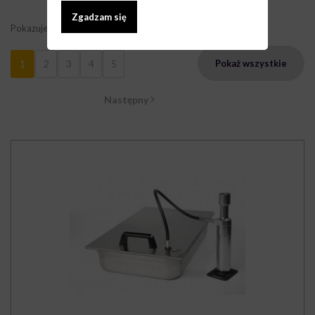
Zgadzam się
Pokazuje 1 - 9 z 38 elementów
1
2
3
4
5
Pokaż wszystkie
Następny