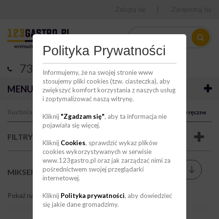
Zaloguj się
Zarejestruj się
Polityka Prywatności
736 123 123
Informujemy, że na swojej stronie www
stosujemy pliki cookies (tzw. ciasteczka), aby
MENU
zwiększyć komfort korzystania z naszych usług
i zoptymalizować naszą witrynę.
Kuchnia
Obróbka mechaniczna
Miksery
Miksery ręczne
Kliknij
"Zgadzam się"
, aby ta informacja nie
pojawiała się więcej.
FILTRY
Kliknij
Cookies
, sprawdzić wykaz plików
cookies wykorzystywanych w serwisie
www.123gastro.pl oraz jak zarządzać nimi za
Sortuj wg
pośrednictwem swojej przeglądarki
--
MIKSERY RĘCZNE
(39)
internetowej.
Pokaż na stronie
9
Kliknij
Polityka prywatności
, aby dowiedzieć
się jakie dane gromadzimy.