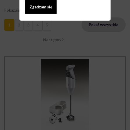
Zgadzam się
Pokazuje 1 - 9 z 39 elementów
1
2
3
4
5
Pokaż wszystkie
Następny