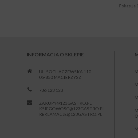
Pokazuje 
INFORMACJA O SKLEPIE
M
UL. SOCHACZEWSKA 110
M
05-850 MACIERZYSZ
M
736 123 123
M
ZAKUPY@123GASTRO.PL
KSIEGOWOSC@123GASTRO.PL
M
REKLAMACJE@123GASTRO.PL
O
M