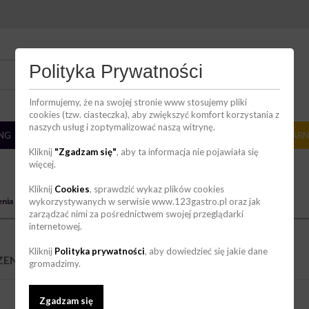
DZIAŁ HANDLOWY
Polityka Prywatności
736 123 123
zakupy@123gastro.pl
Informujemy, że na swojej stronie www stosujemy pliki
cookies (tzw. ciasteczka), aby zwiększyć komfort korzystania z
naszych usług i zoptymalizować naszą witrynę.
ING
BAR
ZMYWALNIA
CHŁODNICTWO
CUKIERNIA/PIEKARN
Kliknij
"Zgadzam się"
, aby ta informacja nie pojawiała się
więcej.
Kliknij
Cookies
, sprawdzić wykaz plików cookies
nia do cukierni
wykorzystywanych w serwisie www.123gastro.pl oraz jak
zarządzać nimi za pośrednictwem swojej przeglądarki
internetowej.
Kliknij
Polityka prywatności
, aby dowiedzieć się jakie dane
ENIA DO CUKIERNI
(5)
gromadzimy.
Zgadzam się