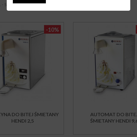
1 - 5 z 5 elementów
-10%
YNA DO BITEJ ŚMIETANY
AUTOMAT DO BITE
HENDI 2,5
ŚMIETANY HENDI 9,