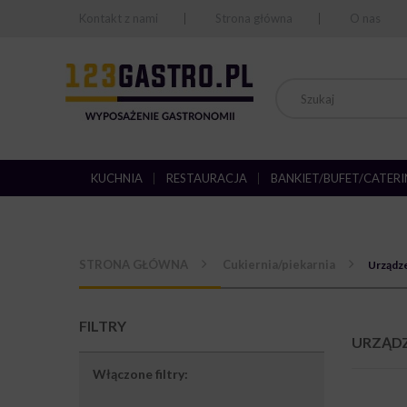
Kontakt z nami
Strona główna
O nas
KUCHNIA
RESTAURACJA
BANKIET/BUFET/CATER
STRONA GŁÓWNA
Cukiernia/piekarnia
Urządze
FILTRY
URZĄDZ
Włączone filtry: