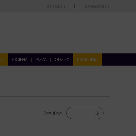
Zaloguj się
Zarejestruj się
IA
HIGIENA
PIZZA
ODZIEŻ
PIWIARNIA
Sortuj wg
--