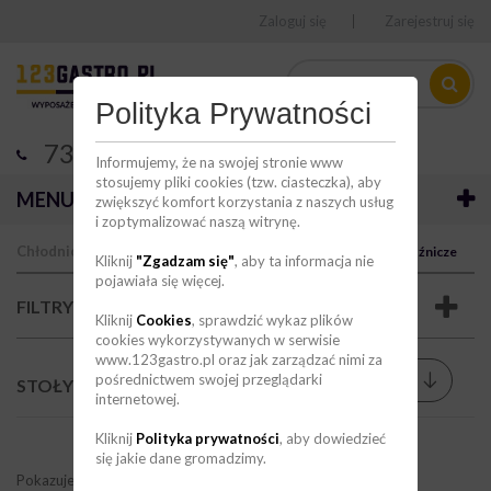
Zaloguj się
Zarejestruj się
Polityka Prywatności
736 123 123
Informujemy, że na swojej stronie www
stosujemy pliki cookies (tzw. ciasteczka), aby
MENU
zwiększyć komfort korzystania z naszych usług
i zoptymalizować naszą witrynę.
Chłodnictwo
Stoły chłodnicze i mroźnicze
Stoły mroźnicze
Kliknij
"Zgadzam się"
, aby ta informacja nie
pojawiała się więcej.
FILTRY
Kliknij
Cookies
, sprawdzić wykaz plików
cookies wykorzystywanych w serwisie
www.123gastro.pl oraz jak zarządzać nimi za
Sortuj wg
pośrednictwem swojej przeglądarki
--
STOŁY MROŹNICZE
(5)
internetowej.
Kliknij
Polityka prywatności
, aby dowiedzieć
się jakie dane gromadzimy.
Pokazuje 1 - 5 z 5 elementów