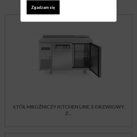
Zgadzam się
STÓŁ MROŹNICZY KITCHEN LINE 2-DRZWIOWY
Z...