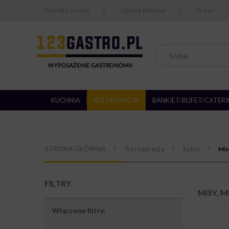
Kontakt z nami
Strona główna
O nas
KUCHNIA
RESTAURACJA
BANKIET/BUFET/CATER
STRONA GŁÓWNA
Restauracja
Szkło
Misy
FILTRY
MISY, M
Włączone filtry: