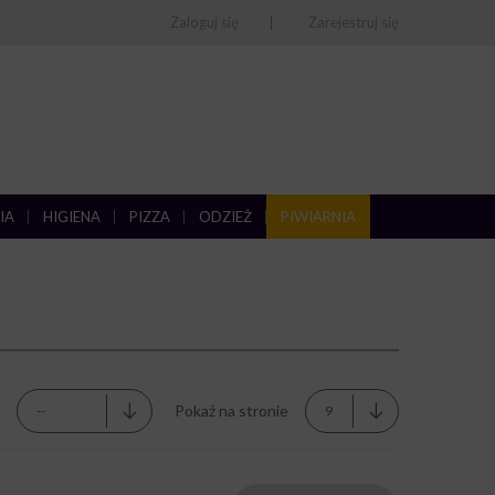
Zaloguj się
Zarejestruj się
IA
HIGIENA
PIZZA
ODZIEŻ
PIWIARNIA
Pokaż na stronie
--
9