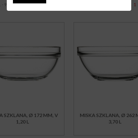
1
1 - 9 z 49 elementów
A SZKLANA, Ø 172 MM, V
MISKA SZKLANA, Ø 262 
1,20 L
3,70 L