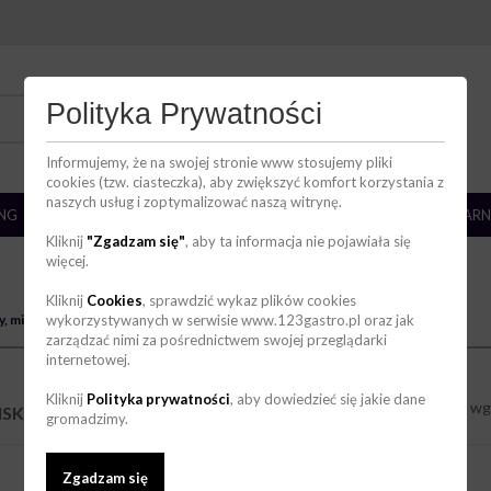
DZIAŁ HANDLOWY
Polityka Prywatności
736 123 123
zakupy@123gastro.pl
Informujemy, że na swojej stronie www stosujemy pliki
cookies (tzw. ciasteczka), aby zwiększyć komfort korzystania z
naszych usług i zoptymalizować naszą witrynę.
ING
BAR
ZMYWALNIA
CHŁODNICTWO
CUKIERNIA/PIEKARN
Kliknij
"Zgadzam się"
, aby ta informacja nie pojawiała się
więcej.
Kliknij
Cookies
, sprawdzić wykaz plików cookies
, miski, salaterki
wykorzystywanych w serwisie www.123gastro.pl oraz jak
zarządzać nimi za pośrednictwem swojej przeglądarki
internetowej.
Kliknij
Polityka prywatności
, aby dowiedzieć się jakie dane
Sortuj wg
ISKI, SALATERKI
(49)
gromadzimy.
Zgadzam się