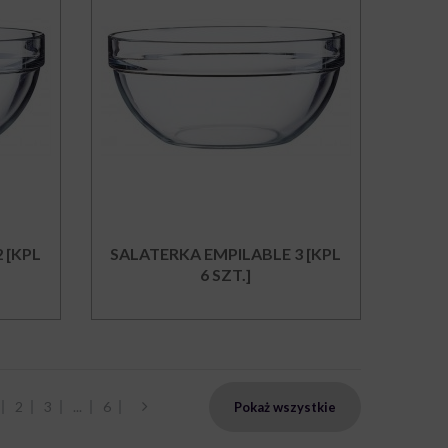
 [KPL
SALATERKA EMPILABLE 3 [KPL
6 SZT.]
2
3
...
6
Pokaż wszystkie