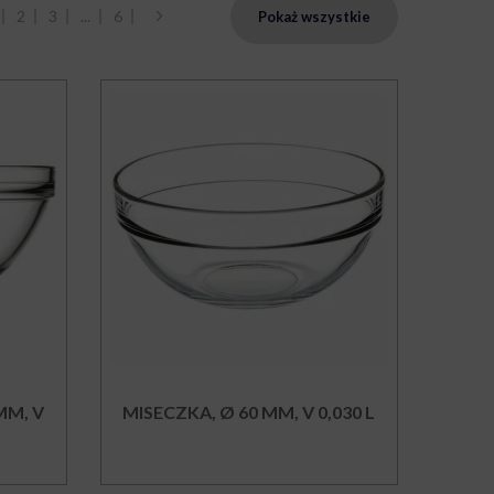
2
3
...
6
Pokaż wszystkie
MM, V
MISECZKA, Ø 60 MM, V 0,030 L