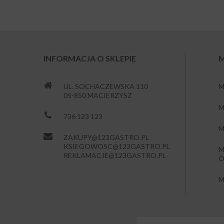
INFORMACJA O SKLEPIE
M
UL. SOCHACZEWSKA 110
M
05-850 MACIERZYSZ
M
736 123 123
M
ZAKUPY@123GASTRO.PL
KSIEGOWOSC@123GASTRO.PL
M
REKLAMACJE@123GASTRO.PL
O
M