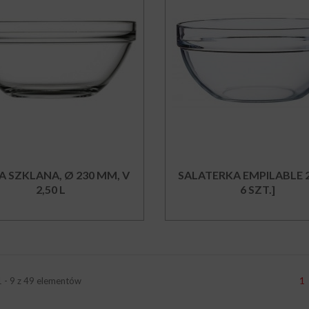
A SZKLANA, Ø 230 MM, V
SALATERKA EMPILABLE 2
2,50 L
6 SZT.]
1
1 - 9 z 49 elementów