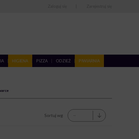
Zaloguj się
Zarejestruj się
IA
HIGIENA
PIZZA
ODZIEŻ
PIWIARNIA
warce
Sortuj wg
--