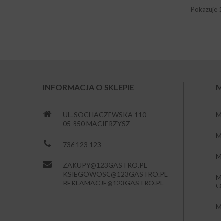
Pokazuje 
INFORMACJA O SKLEPIE
M
UL. SOCHACZEWSKA 110
M
05-850 MACIERZYSZ
M
736 123 123
M
ZAKUPY@123GASTRO.PL
KSIEGOWOSC@123GASTRO.PL
M
REKLAMACJE@123GASTRO.PL
O
M