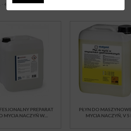
1 - 4 z 4 elementów
FESJONALNY PREPARAT
PŁYN DO MASZYNOW
O MYCIA NACZYŃ W...
MYCIA NACZYŃ, V 5 