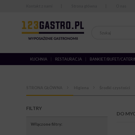
Kontakt z nami
Strona główna
O nas
KUCHNIA
RESTAURACJA
BANKIET/BUFET/CATER
STRONA GŁÓWNA
Higiena
Środki czystości
FILTRY
DO MY
Włączone filtry: