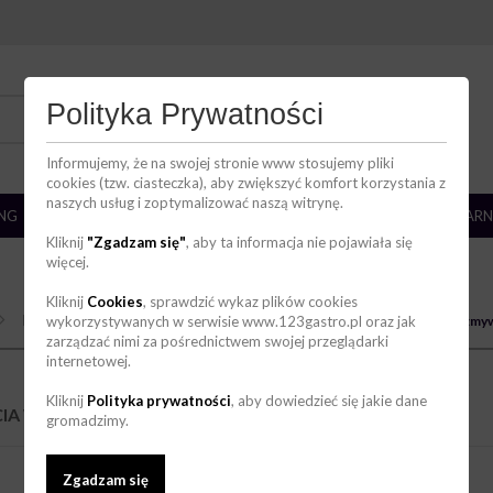
DZIAŁ HANDLOWY
Polityka Prywatności
736 123 123
zakupy@123gastro.pl
Informujemy, że na swojej stronie www stosujemy pliki
cookies (tzw. ciasteczka), aby zwiększyć komfort korzystania z
naszych usług i zoptymalizować naszą witrynę.
ING
BAR
ZMYWALNIA
CHŁODNICTWO
CUKIERNIA/PIEKARN
Kliknij
"Zgadzam się"
, aby ta informacja nie pojawiała się
więcej.
Kliknij
Cookies
, sprawdzić wykaz plików cookies
Do mycia, płukania i nabłyszczania naczyń i szkła
wykorzystywanych w serwisie www.123gastro.pl oraz jak
Do mycia w zmy
zarządzać nimi za pośrednictwem swojej przeglądarki
internetowej.
Kliknij
Polityka prywatności
, aby dowiedzieć się jakie dane
CIA W ZMYWARCE
(4)
gromadzimy.
Zgadzam się