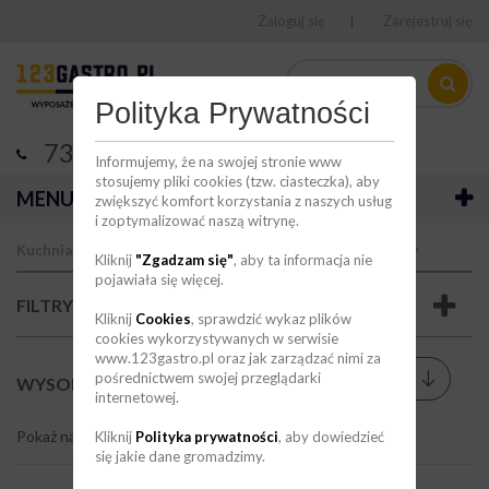
Zaloguj się
Zarejestruj się
Polityka Prywatności
736 123 123
Informujemy, że na swojej stronie www
stosujemy pliki cookies (tzw. ciasteczka), aby
MENU
zwiększyć komfort korzystania z naszych usług
i zoptymalizować naszą witrynę.
Kuchnia
Akcesoria kuchenne
Naczynia kuchenne
Kliknij
"Zgadzam się"
, aby ta informacja nie
pojawiała się więcej.
FILTRY
Kliknij
Cookies
, sprawdzić wykaz plików
cookies wykorzystywanych w serwisie
www.123gastro.pl oraz jak zarządzać nimi za
Sortuj wg
pośrednictwem swojej przeglądarki
--
WYSOKIE
(42)
internetowej.
Pokaż na stronie
9
Kliknij
Polityka prywatności
, aby dowiedzieć
się jakie dane gromadzimy.