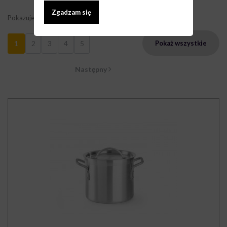
Zgadzam się
Pokazuje 1 - 9 z 42 elementów
1
2
3
4
5
Pokaż wszystkie
Następny