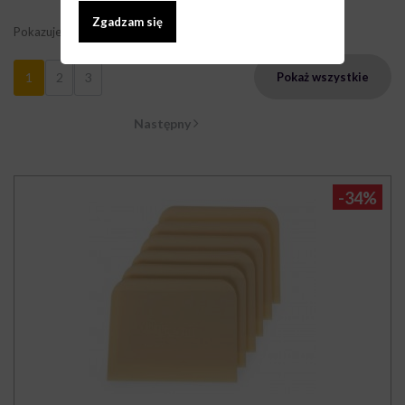
Zgadzam się
Pokazuje 1 - 9 z 23 elementów
1
2
3
Pokaż wszystkie
Następny
-34%