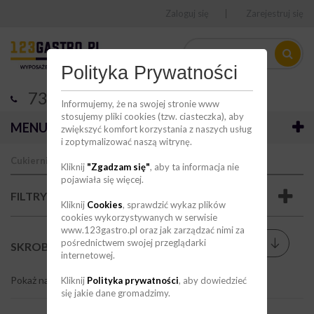
Zaloguj się
Zarejestruj się
Polityka Prywatności
736 123 123
Informujemy, że na swojej stronie www
stosujemy pliki cookies (tzw. ciasteczka), aby
MENU
zwiększyć komfort korzystania z naszych usług
i zoptymalizować naszą witrynę.
Cukiernia/piekarnia
Akcesoria cukiernicze
Skrobki
Kliknij
"Zgadzam się"
, aby ta informacja nie
pojawiała się więcej.
FILTRY
Kliknij
Cookies
, sprawdzić wykaz plików
cookies wykorzystywanych w serwisie
www.123gastro.pl oraz jak zarządzać nimi za
Sortuj wg
pośrednictwem swojej przeglądarki
--
SKROBKI
(23)
internetowej.
Pokaż na stronie
9
Kliknij
Polityka prywatności
, aby dowiedzieć
się jakie dane gromadzimy.