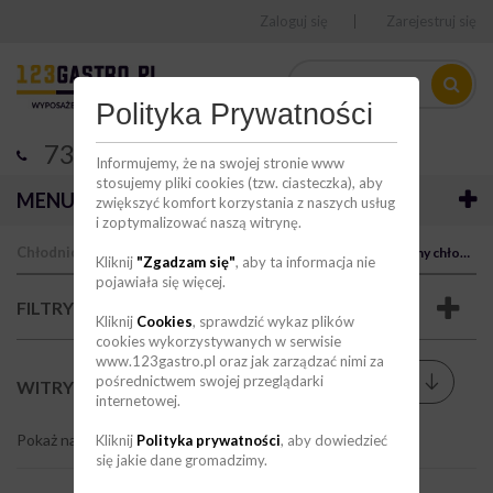
Zaloguj się
Zarejestruj się
Polityka Prywatności
736 123 123
Informujemy, że na swojej stronie www
stosujemy pliki cookies (tzw. ciasteczka), aby
MENU
zwiększyć komfort korzystania z naszych usług
i zoptymalizować naszą witrynę.
Chłodnictwo
Witryny chłodnicze i mroźnicze
Witryny chłodnicze
Kliknij
"Zgadzam się"
, aby ta informacja nie
pojawiała się więcej.
FILTRY
Kliknij
Cookies
, sprawdzić wykaz plików
cookies wykorzystywanych w serwisie
www.123gastro.pl oraz jak zarządzać nimi za
Sortuj wg
pośrednictwem swojej przeglądarki
--
WITRYNY CHŁODNICZE
(62)
internetowej.
Pokaż na stronie
9
Kliknij
Polityka prywatności
, aby dowiedzieć
się jakie dane gromadzimy.