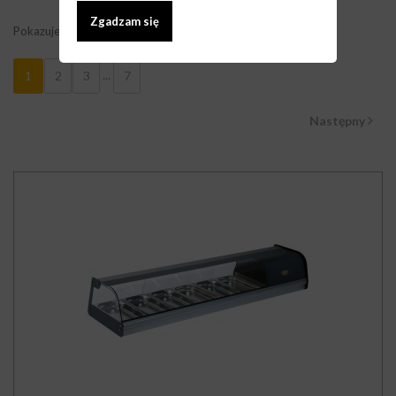
Zgadzam się
Pokazuje 1 - 9 z 62 elementów
...
1
2
3
7
Następny