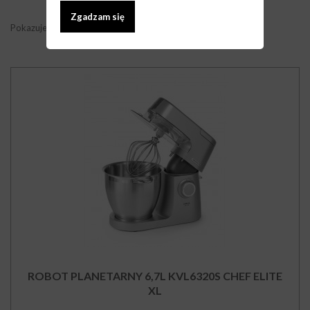
Zgadzam się
Pokazuje 1 - 6 z 6 elementów
ROBOT PLANETARNY 6,7L KVL6320S CHEF ELITE
XL