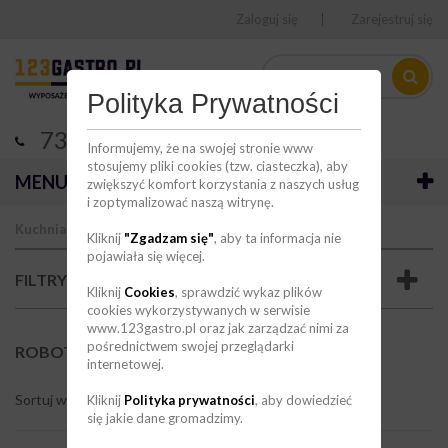
Zaloguj się
Zarejestruj się
Polityka Prywatności
736 123 123
Informujemy, że na swojej stronie www
stosujemy pliki cookies (tzw. ciasteczka), aby
MENU
zwiększyć komfort korzystania z naszych usług
i zoptymalizować naszą witrynę.
Kuchnia
Obróbka mechaniczna
Rob
Kliknij
"Zgadzam się"
, aby ta informacja nie
pojawiała się więcej.
FILTRY
Kliknij
Cookies
, sprawdzić wykaz plików
cookies wykorzystywanych w serwisie
www.123gastro.pl oraz jak zarządzać nimi za
pośrednictwem swojej przeglądarki
ROBOTY WIELOFUNKCYJNE
(6)
internetowej.
Sortuj wg
--
Kliknij
Polityka prywatności
, aby dowiedzieć
się jakie dane gromadzimy.